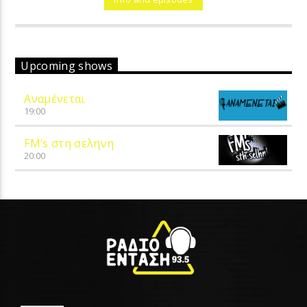
Upcoming shows
Αναμένεται
19:00
FM’s στη σεληνη
20:00