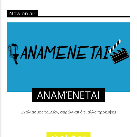
Now on air
ΑΝΑΜΈΝΕΤΑΙ
Σχολιασμός ταινιών, σειρών και ό,τι άλλο προκύψει!
Info and episodes