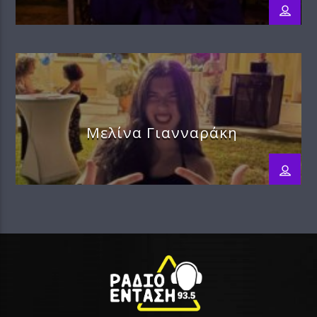
Μελίνα Γιανναράκη