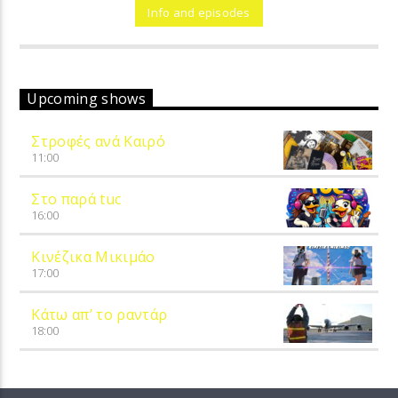
Info and episodes
Upcoming shows
Στροφές ανά Καιρό
11:00
Στο παρά tuc
16:00
Κινέζικα Μικιμάο
17:00
Κάτω απ’ το ραντάρ
18:00