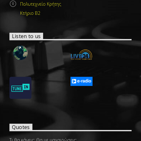
Πολυτεχνείο Κρήτης
Κτήριο Β2
Listen to us
Quotes
Τι θα κάνεις; Θα με μαχαιρώσεις;