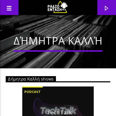
ΔΉΜΗΤΡΑ ΚΑΛΛΉ
Δήμητρα Καλλή shows
PODCAST
TechTalk