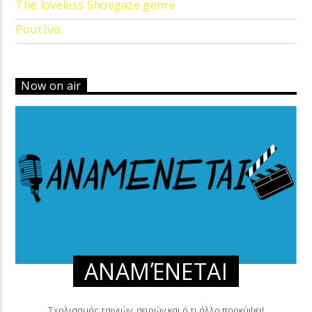
The loveless Shoegaze genre
Ρουτίνα
Now on air
ΑΝΑΜΈΝΕΤΑΙ
Σχολιασμός ταινιών, σειρών και ό,τι άλλο προκύψει!