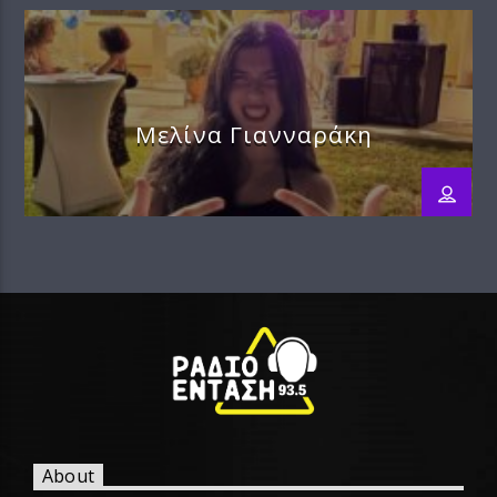
Μελίνα Γιανναράκη
About