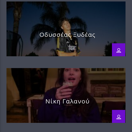
Οδυσσέας Ξυδέας
Νίκη Γαλανού