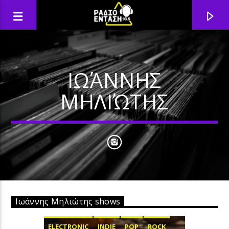
ΙΩΆΝΝΗΣ
ΜΗΛΙΏΤΗΣ
Ιωάννης Μηλιώτης shows
ELECTRONIC
INDIE
POP
ROCK