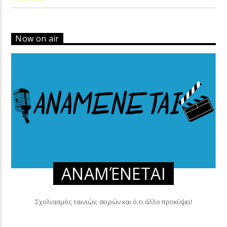
Now on air
ΑΝΑΜΈΝΕΤΑΙ
Σχολιασμός ταινιών, σειρών και ό,τι άλλο προκύψει!