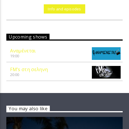
Info and episodes
Upcoming shows
Αναμένεται
19:00
FM’s στη σεληνη
20:00
You may also like