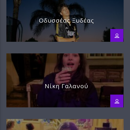
Οδυσσέας Ξυδέας
Νίκη Γαλανού