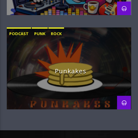
PODCAST
PUNK
ROCK
Punkakes