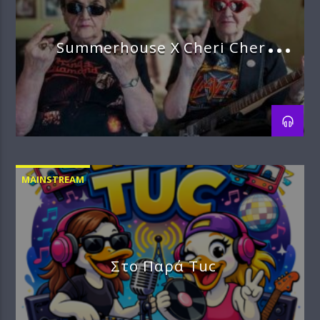
Summerhouse X Cheri Cheri
Ladies
MAINSTREAM
Στο Παρά Tuc