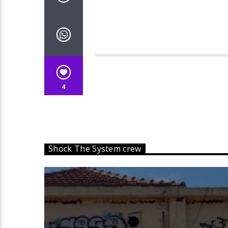
4
Shock The System crew