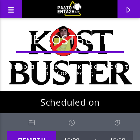
THE KOSTBUSTER
Η παρέα μου μένει μακριά οπότε θα τα
ακούσετε εσείς!
Scheduled on