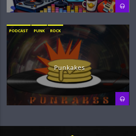
PODCAST
PUNK
ROCK
Punkakes