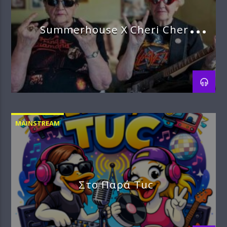
Summerhouse X Cheri Cheri
Ladies
MAINSTREAM
Στο Παρά Tuc