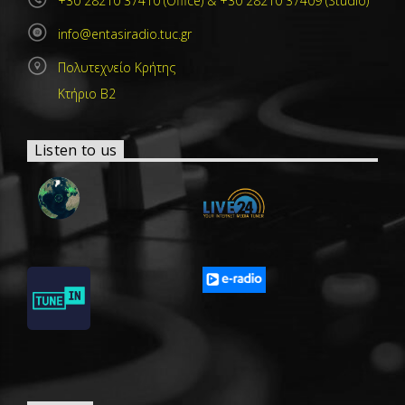
+30 28210 37410 (Office) & +30 28210 37409 (Studio)
info@entasiradio.tuc.gr
Πολυτεχνείο Κρήτης
Κτήριο Β2
Listen to us