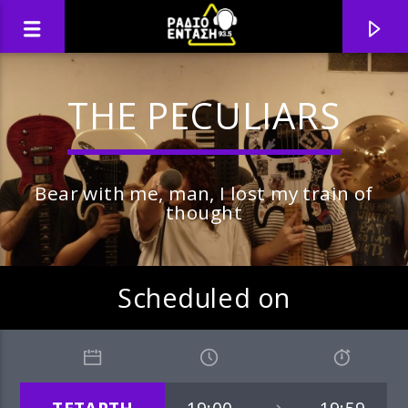
THE PECULIARS
Bear with me, man, I lost my train of
thought
Scheduled on