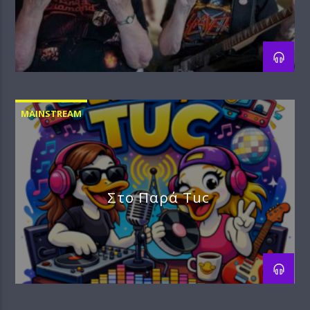
Ladies
MAINSTREAM
Στο Παρά Tuc