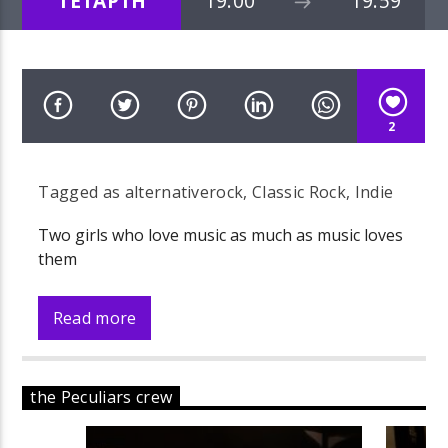
ΤΕΤΑΡΤΗ
19:00
19:59
2
Tagged as
alternativerock
,
Classic Rock
,
Indie
Two girls who love music as much as music loves
them
Read more
the Peculiars crew