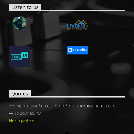
Listen to us
Quotes
Ζάναξ στο μούλτι και πασπαλίστε τους κουραμπιέδες
—
To_pouli_tou_Ro
Next quote »