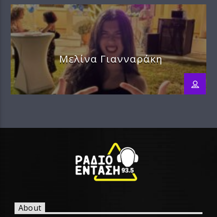
Μελίνα Γιανναράκη
About