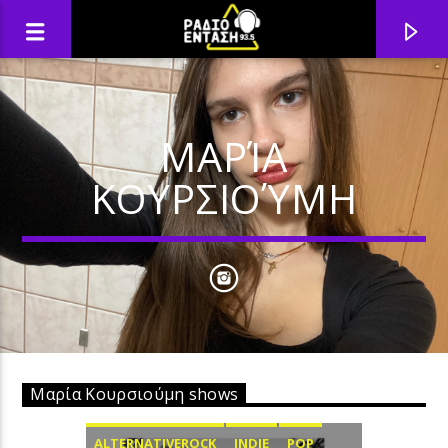
ΜΑΡΊΑ
ΚΟΥΡΣΙΟΎΜΗ
Μαρία Κουρσιούμη shows
ALTERNATIVEROCK
INDIE
POP