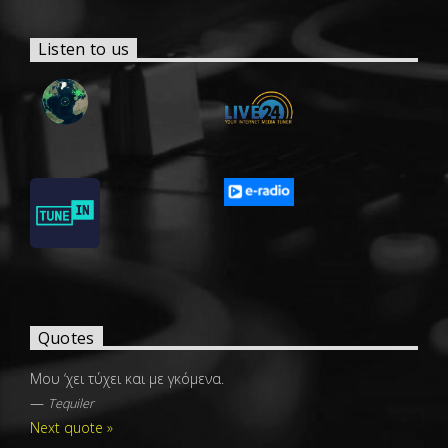
Listen to us
Quotes
Μου ‘χει τύχει και με γκόμενα.
—
Tequiler
Next quote »