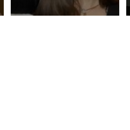
Track history
MAINSTREAM