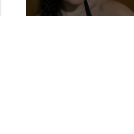
Current track
Title
Artist
You may also like