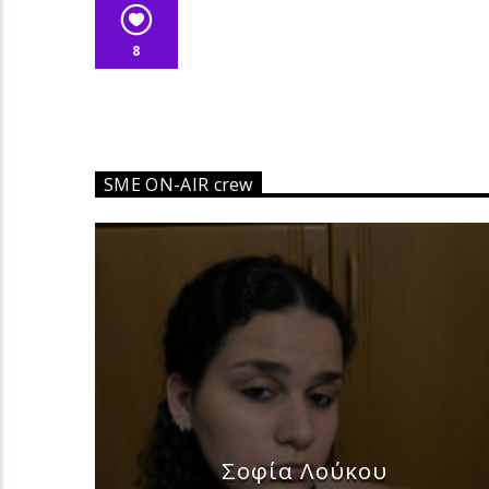
8
SME ON-AIR crew
Σοφία Λούκου