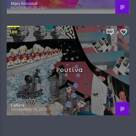
Mary Kroustali
NOVEMBER 20, 2021
LIFE
1
4
Ρουτίνα
Cafuné
NOVEMBER 18, 2021