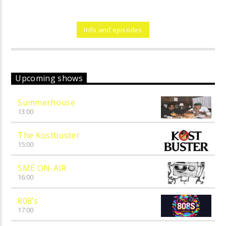
Info and episodes
Upcoming shows
Summerhouse
13:00
The Kostbuster
15:00
SME ON-AIR
16:00
808’s
17:00