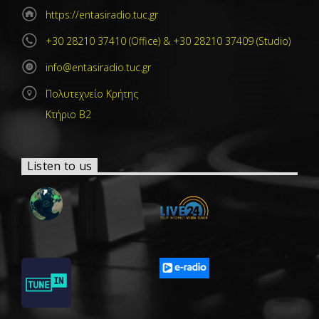
https://entasiradio.tuc.gr
+30 28210 37410 (Office) & +30 28210 37409 (Studio)
info@entasiradio.tuc.gr
Πολυτεχνείο Κρήτης
Κτήριο Β2
Listen to us