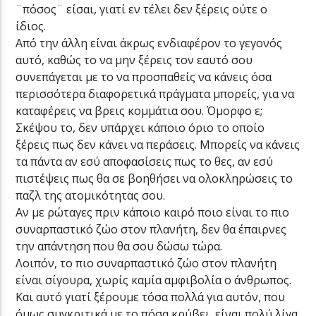
¨πόσος¨ είσαι, γιατί εν τέλει δεν ξέρεις ούτε ο
ίδιος.
Από την άλλη είναι άκρως ενδιαφέρον το γεγονός
αυτό, καθώς το να μην ξέρεις τον εαυτό σου
συνεπάγεται με το να προσπαθείς να κάνεις όσα
περισσότερα διαφορετικά πράγματα μπορείς, για να
καταφέρεις να βρεις κομμάτια σου. Όμορφο ε;
Σκέψου το, δεν υπάρχει κάποιο όριο το οποίο
ξέρεις πως δεν κάνει να περάσεις. Μπορείς να κάνεις
τα πάντα αν εσύ αποφασίσεις πως το θες, αν εσύ
πιστέψεις πως θα σε βοηθήσει να ολοκληρώσεις το
παζλ της ατομικότητας σου.
Αν με ρώταγες πριν κάποιο καιρό ποιο είναι το πιο
συναρπαστικό ζώο στον πλανήτη, δεν θα έπαιρνες
την απάντηση που θα σου δώσω τώρα.
Λοιπόν, το πιο συναρπαστικό ζώο στον πλανήτη
είναι σίγουρα, χωρίς καμία αμφιβολία ο άνθρωπος.
Και αυτό γιατί ξέρουμε τόσα πολλά για αυτόν, που
όμως συγκριτικά με το πόσα κρύβει, είναι πολύ λίγα.