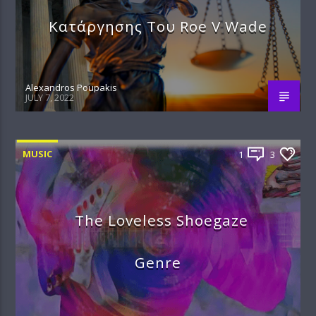
Κατάργησης Του Roe V Wade
Alexandros Poupakis
JULY 7, 2022
MUSIC
1
3
The Loveless Shoegaze
Genre